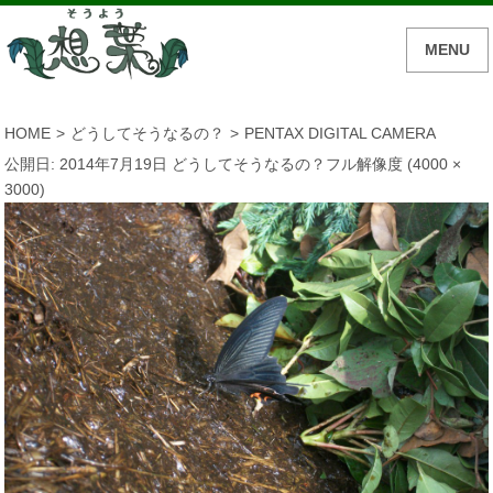
MENU
HOME
>
どうしてそうなるの？
>
PENTAX DIGITAL CAMERA
公開日:
2014年7月19日
どうしてそうなるの？
フル解像度 (4000 ×
3000)